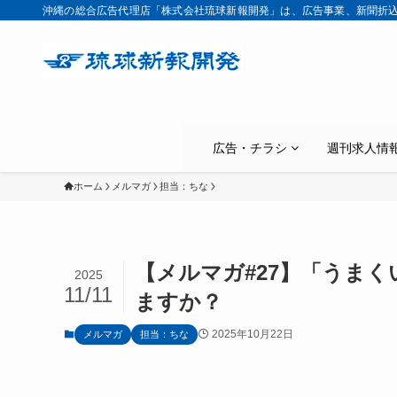
沖縄の総合広告代理店「株式会社琉球新報開発」は、広告事業、新聞折
広告・チラシ
週刊求人情
ホーム
メルマガ
担当：ちな
【メルマガ#27】「うま
2025
11/11
ますか？
2025年10月22日
メルマガ
担当：ちな