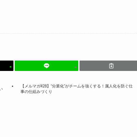
【メルマガ#28】“分業化”がチームを強くする！属人化を防ぐ仕
い
事の仕組みづくり