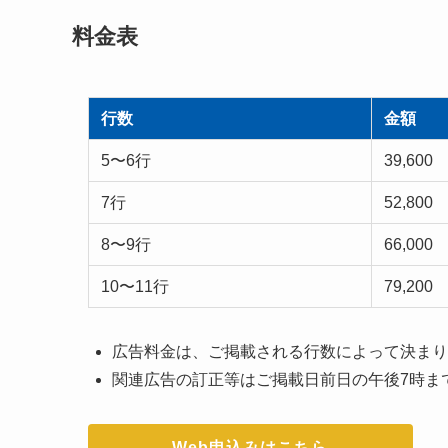
料金表
行数
金額
5〜6行
39,600
7行
52,800
8〜9行
66,000
10〜11行
79,200
広告料金は、ご掲載される行数によって決まり
関連広告の訂正等はご掲載日前日の午後7時ま
Web申込みはこちら