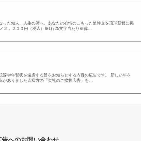
なった知人、人生の師へ、あなたの心情のこもった追悼文を琉球新報に掲
行／２，２００円（税込）※1行25文字当たり※葬…
祝辞や年賀状を遠慮する旨をお知らせする内容の広告です。 新しい年を
幸がありました皆様方の「欠礼のご挨拶広告」を…
広告へのお問い合わせ