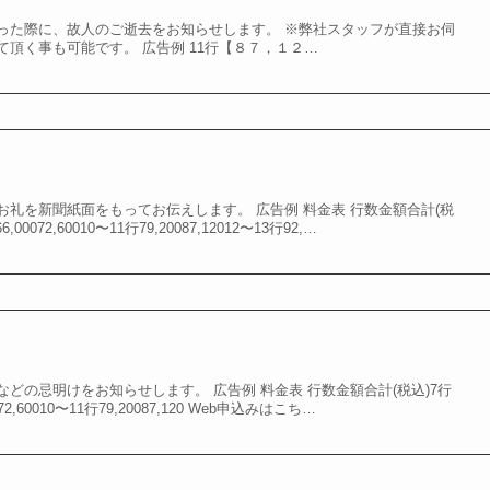
った際に、故人のご逝去をお知らせします。 ※弊社スタッフが直接お伺
頂く事も可能です。 広告例 11行【８７，１２…
礼を新聞紙面をもってお伝えします。 広告例 料金表 行数金額合計(税
6,00072,60010〜11行79,20087,12012〜13行92,…
どの忌明けをお知らせします。 広告例 料金表 行数金額合計(税込)7行
0072,60010〜11行79,20087,120 Web申込みはこち…