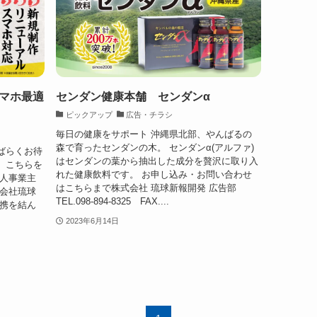
マホ最適
センダン健康本舗 センダンα
ピックアップ
広告・チラシ
毎日の健康をサポート 沖縄県北部、やんばるの
森で育ったセンダンの木。 センダンα(アルファ)
ばらくお待
はセンダンの葉から抽出した成分を贅沢に取り入
、こちらを
れた健康飲料です。 お申し込み・お問い合わせ
個人事業主
はこちらまで株式会社 琉球新報開発 広告部
式会社琉球
TEL.098-894-8325 FAX....
提携を結ん
2023年6月14日