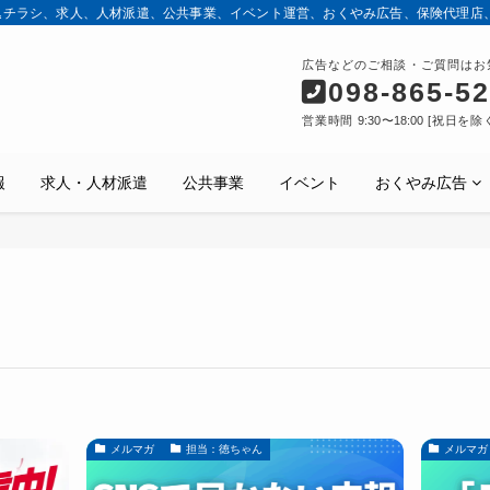
込チラシ、求人、人材派遣、公共事業、イベント運営、おくやみ広告、保険代理店
広告などのご相談・ご質問はお
098-865-5
営業時間 9:30〜18:00 [祝日を除
報
求人・人材派遣
公共事業
イベント
おくやみ広告
メルマガ
担当：徳ちゃん
メルマガ