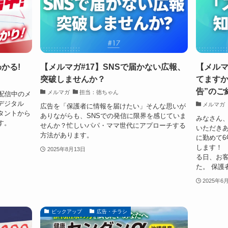
かる!
【メルマガ#17】SNSで届かない広報、
【メルマ
突破しませんか？
てますか
告”のご
メルマガ
担当：徳ちゃん
配信中のメ
デジタル
メルマガ
広告を「保護者に情報を届けたい」そんな思いが
タントから
ありながらも、SNSでの発信に限界を感じていま
みなさん
す。
せんか？忙しいパパ・ママ世代にアプローチする
いただきあ
方法があります。
に勤めて
します！ 
2025年8月13日
る日、お
た。 保護者
2025年6
ピックアップ
広告・チラシ